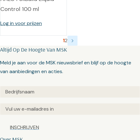
Control 100 ml
Log in voor prijzen
1
2
Altijd Op De Hoogte Van MSK
Meld je aan voor de MSK nieuwsbrief en blijf op de hoogte
van aanbiedingen en acties.
Untitled
(Vereist)
Email
(Vereist)
Captcha
Over MSK