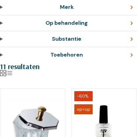
Merk
Op behandeling
Substantie
Toebehoren
11 resultaten
-60%
op=op