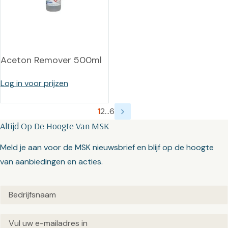
Aceton Remover 500ml
Log in voor prijzen
1
2
…
6
Altijd Op De Hoogte Van MSK
Meld je aan voor de MSK nieuwsbrief en blijf op de hoogte
van aanbiedingen en acties.
Untitled
(Vereist)
Email
(Vereist)