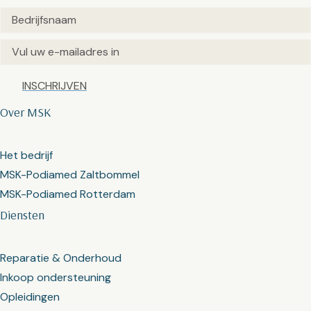
Untitled
(Vereist)
Email
(Vereist)
Captcha
Over MSK
Het bedrijf
MSK-Podiamed Zaltbommel
MSK-Podiamed Rotterdam
Diensten
Reparatie & Onderhoud
Inkoop ondersteuning
Opleidingen