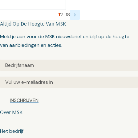
1
2
…
18
Altijd Op De Hoogte Van MSK
Meld je aan voor de MSK nieuwsbrief en blijf op de hoogte
van aanbiedingen en acties.
Untitled
(Vereist)
Email
(Vereist)
Captcha
Over MSK
Het bedrijf