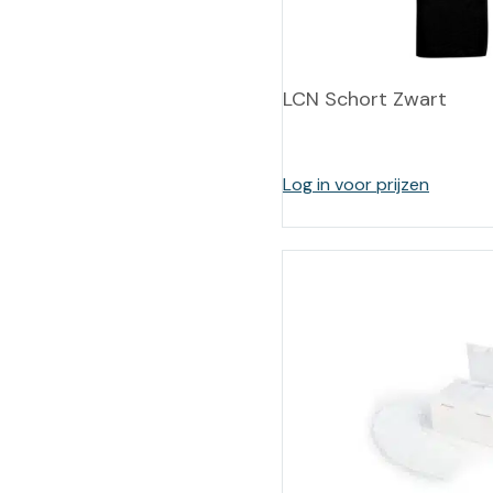
Training op
Op
maat –
Op probleem
Nagelbeugels
S
LCN Schort Zwart
Co
Outlet
Training op
maat – Omnicut
We
Kerst/Relatiegeschenken
A
Log in voor prijzen
Training op
maat – Polibuild
Training op
maat:
Snijtechnieken
in de Praktijk
Bekijk meer