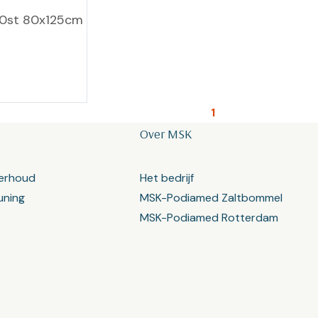
100st 80x125cm
1
Over MSK
erhoud
Het bedrijf
uning
MSK-Podiamed Zaltbommel
MSK-Podiamed Rotterdam