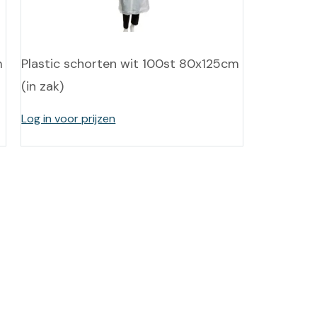
-tan
nheid aromatherapie
m
Plastic schorten wit 100st 80x125cm
(in zak)
ge Wellness
Log in voor prijzen