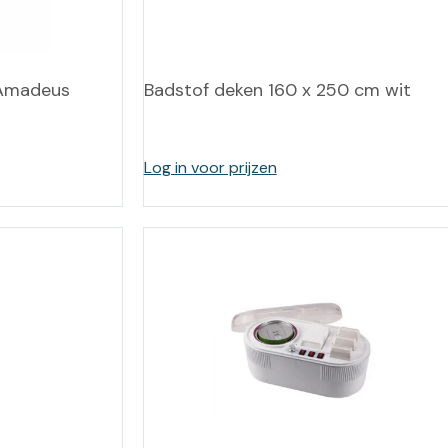
leidingen
Eeltweker
Spray
Harsen & paraffine
umma
Warme voeten
Schoo
Amadeus
Badstof deken 160 x 250 cm wit
llege
Overige producten
Koude voeten
Massa
llness
cademie
Log in voor prijzen
Vermoeide voeten
Producten met Urea
Overige lichaamsverzorging