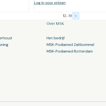
Log in voor prijzen
1
2
…
19
Over MSK
erhoud
Het bedrijf
uning
MSK-Podiamed Zaltbommel
MSK-Podiamed Rotterdam