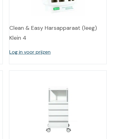
-tan
nheid aromatherapie
Clean & Easy Harsapparaat (leeg)
Klein 4
ge Wellness
Log in voor prijzen