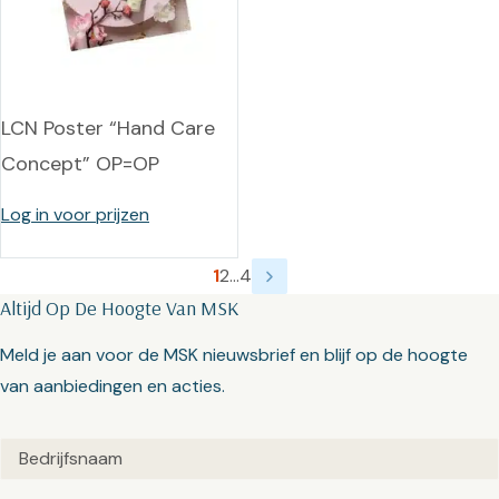
LCN Poster “Hand Care
Concept” OP=OP
Log in voor prijzen
1
2
…
4
Altijd Op De Hoogte Van MSK
Meld je aan voor de MSK nieuwsbrief en blijf op de hoogte
van aanbiedingen en acties.
Untitled
(Vereist)