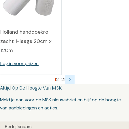
Holland handdoekrol
zacht 1-laags 20cm x
120m
Log in voor prijzen
1
2
…
21
Altijd Op De Hoogte Van MSK
Meld je aan voor de MSK nieuwsbrief en blijf op de hoogte
van aanbiedingen en acties.
Untitled
(Vereist)