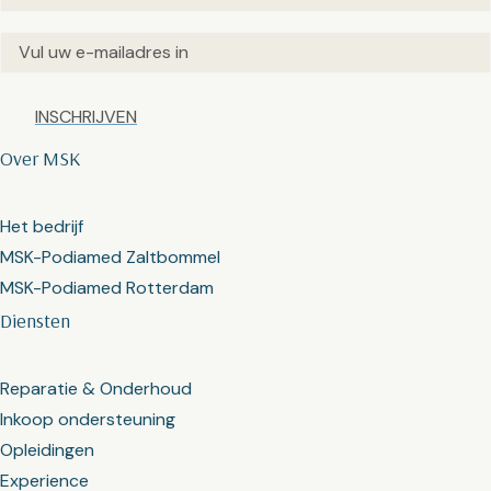
Email
(Vereist)
Captcha
Over MSK
Het bedrijf
MSK-Podiamed Zaltbommel
MSK-Podiamed Rotterdam
Diensten
Reparatie & Onderhoud
Inkoop ondersteuning
Opleidingen
Experience