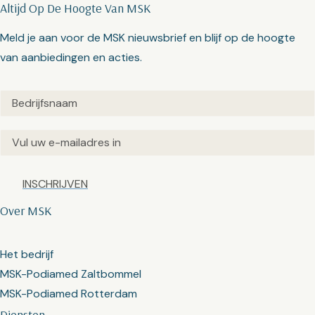
Altijd Op De Hoogte Van MSK
Meld je aan voor de MSK nieuwsbrief en blijf op de hoogte
van aanbiedingen en acties.
Untitled
(Vereist)
Email
(Vereist)
Captcha
Over MSK
Het bedrijf
MSK-Podiamed Zaltbommel
MSK-Podiamed Rotterdam
Diensten