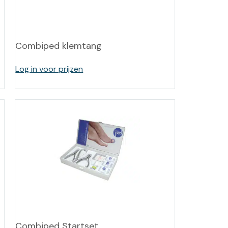
-tan
nheid aromatherapie
Combiped klemtang
ge Wellness
Log in voor prijzen
Combiped Startset