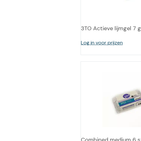
Training op
Op
maat –
Op probleem
Nagelbeugels
S
3TO Actieve lijmgel 7 g
Co
Outlet
Training op
maat – Omnicut
We
Log in voor prijzen
Kerst/Relatiegeschenken
A
Training op
maat – Polibuild
Training op
maat:
Snijtechnieken
in de Praktijk
Bekijk meer
Combiped medium 6 s