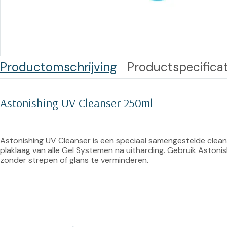
Training op
Op
maat –
Op probleem
Nagelbeugels
S
Co
Outlet
Training op
Productomschrijving
Productspecificat
maat – Omnicut
We
Kerst/Relatiegeschenken
A
Training op
Astonishing UV Cleanser 250ml
maat – Polibuild
Training op
Astonishing UV Cleanser is een speciaal samengestelde clean
maat:
plaklaag van alle Gel Systemen na uitharding. Gebruik Astonish
Snijtechnieken
zonder strepen of glans te verminderen.
in de Praktijk
Bekijk meer