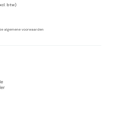
xcl. btw)
-tan
nheid aromatherapie
nze
algemene voorwaarden
ge Wellness
e 
er 