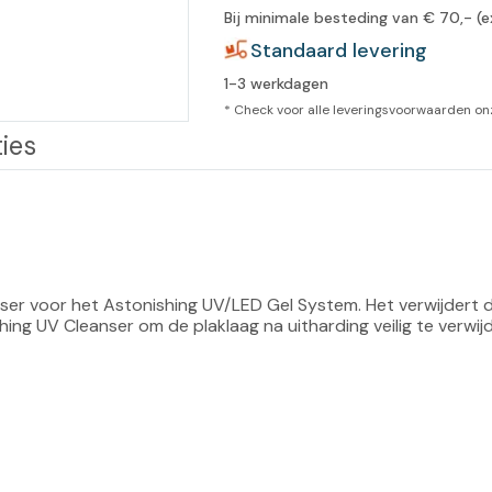
Bij minimale besteding van € 70,- (e
leidingen
Eeltweker
Spray
Standaard levering
Harsen & paraffine
umma
1-3 werkdagen
Warme voeten
Schoo
llege
Overige producten
* Check voor alle leveringsvoorwaarden o
ies
Koude voeten
Massa
llness
cademie
Vermoeide voeten
Producten met Urea
Overige lichaamsverzorging
ser voor het Astonishing UV/LED Gel System. Het verwijdert d
ing UV Cleanser om de plaklaag na uitharding veilig te verwijd