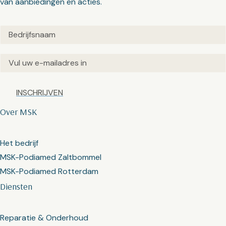
van aanbiedingen en acties.
Untitled
(Vereist)
Email
(Vereist)
Captcha
Over MSK
Het bedrijf
MSK-Podiamed Zaltbommel
MSK-Podiamed Rotterdam
Diensten
Reparatie & Onderhoud