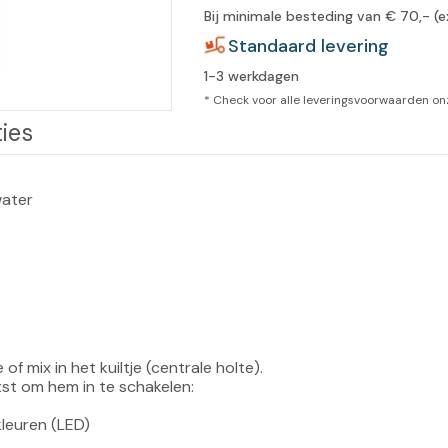
Bij minimale besteding van € 70,- (e
leidingen
Eeltweker
Spray
Standaard levering
Harsen & paraffine
umma
1-3 werkdagen
Warme voeten
Schoo
llege
Overige producten
* Check voor alle leveringsvoorwaarden o
ies
Koude voeten
Massa
llness
cademie
Vermoeide voeten
water
Producten met Urea
Overige lichaamsverzorging
f mix in het kuiltje (centrale holte).

t om hem in te schakelen:

euren (LED)
