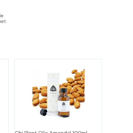
ie 
met 