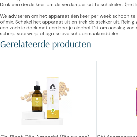
Druk een derde keer om de verdamper uit te schakelen. (het lic
We adviseren om het apparaat één keer per week schoon te ma
of mix. Schakel het apparaat uit en trek de stekker uit. Reini
een zachte doek met een beetje alcohol. Dit om aanslag van 
scherp voorwerp of agressieve schoonmaakmiddelen.
Gerelateerde producten