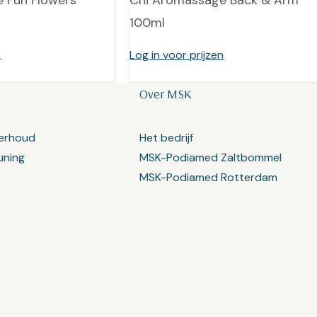
 Fun Flowers
Chi Aromassage Back & Arm
100ml
n
Log in voor prijzen
Over MSK
erhoud
Het bedrijf
uning
MSK-Podiamed Zaltbommel
MSK-Podiamed Rotterdam