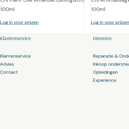
Chi Plant Olie Amandel (Biologisch)
Chi Aromassage
100ml
100ml
Log in voor prijzen
Log in voor prijze
Klantenservice
Diensten
Klantenservice
Reparatie & Ond
Advies
Inkoop onderste
Contact
Opleidingen
Experience