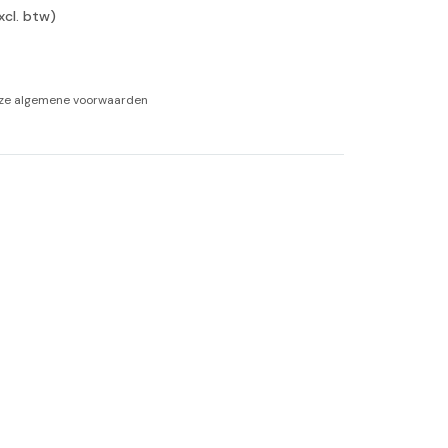
xcl. btw)
-tan
nheid aromatherapie
nze
algemene voorwaarden
ge Wellness