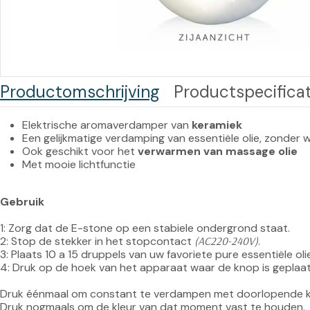
Training op
Op
maat –
Op probleem
Nagelbeugels
S
Co
Outlet
Training op
Productomschrijving
Productspecificat
maat – Omnicut
We
Kerst/Relatiegeschenken
A
Training op
Elektrische aromaverdamper van 
keramiek
Een gelijkmatige verdamping van essentiële olie, zonder 
maat – Polibuild
Ook geschikt voor het
 verwarmen van massage olie
Met mooie lichtfunctie
Training op
maat:
Gebruik
Snijtechnieken
1: Zorg dat de E-stone op een stabiele ondergrond staat.

in de Praktijk
2: Stop de stekker in het stopcontact 
(AC220-240V)
.

3: Plaats 10 a 15 druppels van uw favoriete pure essentiële olie o
Bekijk meer
4: Druk op de hoek van het apparaat waar de knop is geplaats
Druk éénmaal om constant te verdampen met doorlopende kl
Druk nogmaals om de kleur van dat moment vast te houden.
