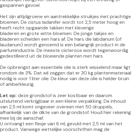
gespannen gevoel.

Het zijn altijdgroene en aantrekkelijke struikjes met prachtige 
bloemen. De cistus ladanifer wordt tot 2,5 meter hoog en 
heeft recht opgaande takken met kleverige

bladeren en grote witte bloemen. De jonge takjes en 
bladeren scheiden een hars af. De hars die labdanum (of 
laudanum) wordt genoemd is een belangrijk product in de 
parfumindustrie. De meeste cisteroos wordt tegenwoordig 
gedestilleerd uit de bloeiende planten met hars.

De opbrengst aan essentiële olie is sterk wisselend maar ligt 
rondom de 3%. Dat wil zeggen dat er 30 kg plantenmateriaal 
nodig is voor 1 liter olie. De kleur van deze olie is helder bruin 
of amberkleurig.

Let op:
 deze grondstof is zeer kostbaar en daarom 
uitsluitend verkrijgbaar in een kleine verpakking. De inhoud 
van 2,5 ml komt ongeveer overeen met 50 druppels, 
afhankelijk van de dikte van de grondstof. Houd hier rekening 
mee bij de aanschaf.

U ontvangt een flesje van 6 ml, gevuld met 2,5 ml van het 
product. Vanwege wettelijke voorschriften mag de 