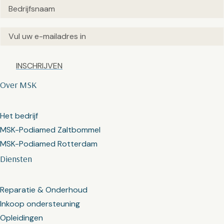
Untitled
(Vereist)
Email
(Vereist)
Captcha
Over MSK
Het bedrijf
MSK-Podiamed Zaltbommel
MSK-Podiamed Rotterdam
Diensten
Reparatie & Onderhoud
Inkoop ondersteuning
Opleidingen