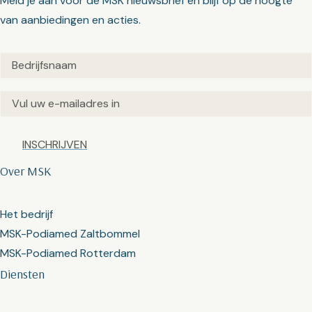
Meld je aan voor de MSK nieuwsbrief en blijf op de hoogte
van aanbiedingen en acties.
Untitled
(Vereist)
Email
(Vereist)
Captcha
Over MSK
Het bedrijf
MSK-Podiamed Zaltbommel
MSK-Podiamed Rotterdam
Diensten