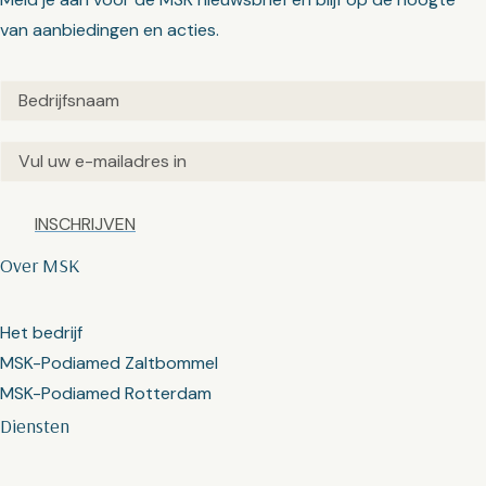
van aanbiedingen en acties.
Untitled
(Vereist)
Email
(Vereist)
Captcha
Over MSK
Het bedrijf
MSK-Podiamed Zaltbommel
MSK-Podiamed Rotterdam
Diensten