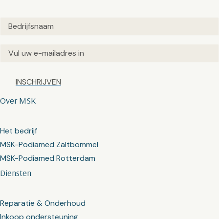
Untitled
(Vereist)
Email
(Vereist)
Captcha
Over MSK
Het bedrijf
MSK-Podiamed Zaltbommel
MSK-Podiamed Rotterdam
Diensten
Reparatie & Onderhoud
Inkoop ondersteuning