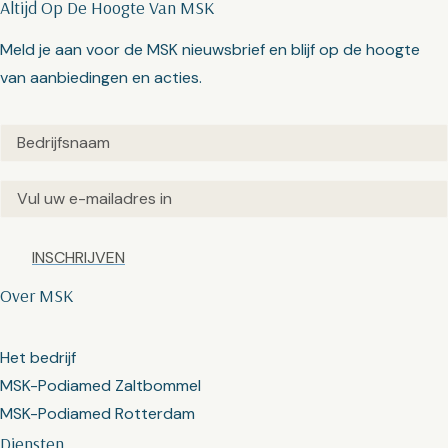
Altijd Op De Hoogte Van MSK
Meld je aan voor de MSK nieuwsbrief en blijf op de hoogte
van aanbiedingen en acties.
Untitled
(Vereist)
Email
(Vereist)
Captcha
Over MSK
Het bedrijf
MSK-Podiamed Zaltbommel
MSK-Podiamed Rotterdam
Diensten