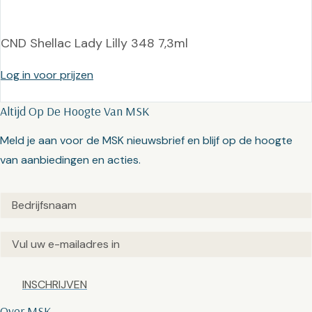
CND Shellac Lady Lilly 348 7,3ml
Log in voor prijzen
Altijd Op De Hoogte Van MSK
Meld je aan voor de MSK nieuwsbrief en blijf op de hoogte
van aanbiedingen en acties.
Untitled
(Vereist)
Email
(Vereist)
Captcha
Over MSK