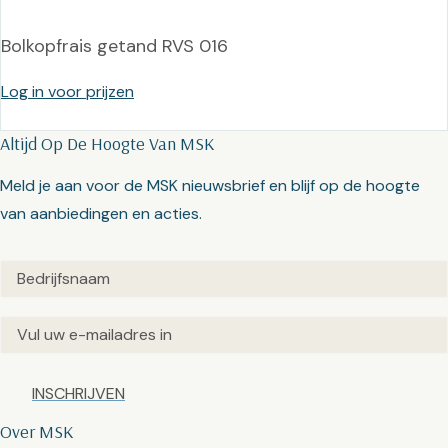
Bolkopfrais getand RVS 016
Log in voor prijzen
Altijd Op De Hoogte Van MSK
Meld je aan voor de MSK nieuwsbrief en blijf op de hoogte
van aanbiedingen en acties.
Untitled
(Vereist)
Email
(Vereist)
Captcha
Over MSK