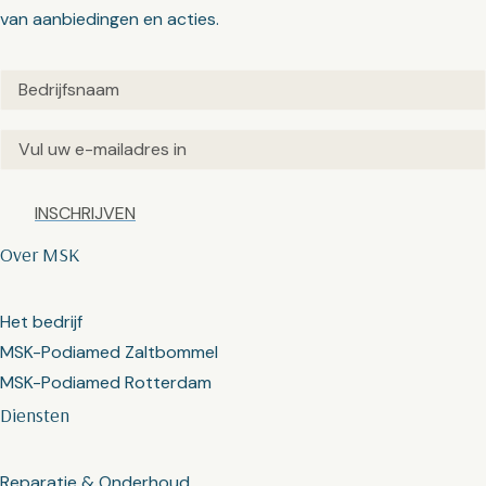
van aanbiedingen en acties.
Untitled
(Vereist)
Email
(Vereist)
Captcha
Over MSK
Het bedrijf
MSK-Podiamed Zaltbommel
MSK-Podiamed Rotterdam
Diensten
Reparatie & Onderhoud