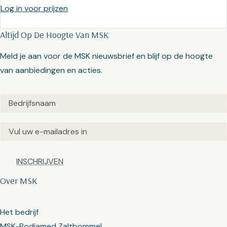
Log in voor prijzen
Altijd Op De Hoogte Van MSK
Meld je aan voor de MSK nieuwsbrief en blijf op de hoogte
van aanbiedingen en acties.
Untitled
(Vereist)
Email
(Vereist)
Captcha
Over MSK
Het bedrijf
MSK-Podiamed Zaltbommel