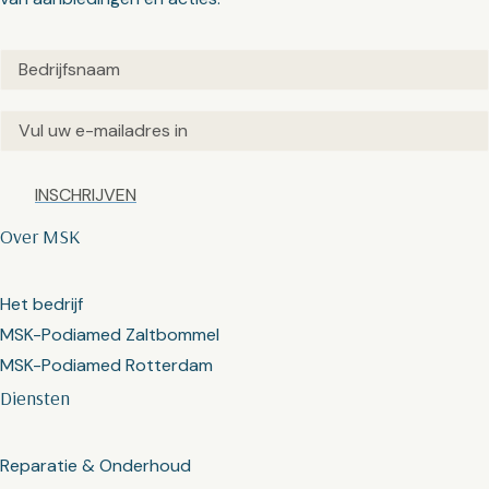
Untitled
(Vereist)
Email
(Vereist)
Captcha
Over MSK
Het bedrijf
MSK-Podiamed Zaltbommel
MSK-Podiamed Rotterdam
Diensten
Reparatie & Onderhoud