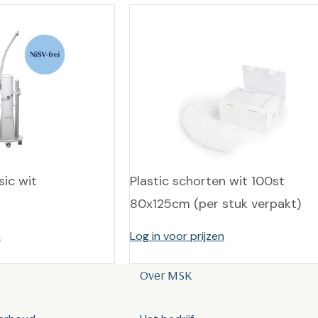
ic wit
Plastic schorten wit 100st
80x125cm (per stuk verpakt)
n
Log in voor prijzen
Over MSK