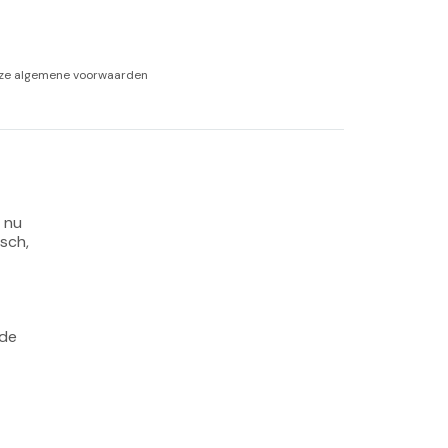
-tan
nze
algemene voorwaarden
nheid aromatherapie
ge Wellness
 nu 
sch, 
de 