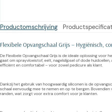
Training op
Op
maat –
Op probleem
Nagelbeugels
S
Co
Outlet
Productomschrijving
Productspecificat
Training op
maat – Omnicut
We
Kerst/Relatiegeschenken
A
Flexibele Opvangschaal Grijs – Hygiënisch, co
Training op
maat – Polibuild
De Flexibele Opvangschaal Grijs is de ideale oplossing voor h
gaat om sprayvloeistof, eelt, nagelslijpsel of dode huidcellen,
Training op
efficiënt en comfortabel – voor zowel pedicure als klant.

maat:
Snijtechnieken
in de Praktijk
Dankzij het gebruik van hoogwaardig siliconen is de opvangsc
schaal eenvoudig mee te nemen en op te bergen. Bovendien vo
randen, wat zorgt voor extra comfort voor je klanten.

Bekijk meer