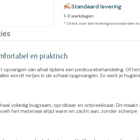
leidingen
Standaard levering
Eeltweker
Spray
Harsen & paraffine
1-3 werkdagen
umma
* Check voor alle leveringsvoorwaarden o
Warme voeten
Schoo
llege
Overige producten
ies
Koude voeten
Massa
llness
cademie
mfortabel en praktisch
Vermoeide voeten
Producten met Urea
et opvangen van afval tijdens een pedicurebehandeling. Of het
 alles wordt netjes in de schaal opgevangen. Zo werk je hygiëni
Overige lichaamsverzorging
haal volledig buigzaam, oprolbaar en onbreekbaar. Dit maakt 
elt het materiaal altijd warm en zacht aan, zonder scherpe 