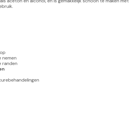
als aceton en alcohol, en is gemakkelijk schoon te maken met
 op
te nemen
pe randen
en
dicurebehandelingen