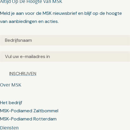
Altijd Op De Hoogte Van MSK
Meld je aan voor de MSK nieuwsbrief en blijf op de hoogte
van aanbiedingen en acties.
Untitled
(Vereist)
Email
(Vereist)
Captcha
Over MSK
Het bedrijf
MSK-Podiamed Zaltbommel
MSK-Podiamed Rotterdam
Diensten