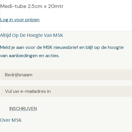
Medi-tube 2.5cm x 20mtr
Log in voor prijzen
Altijd Op De Hoogte Van MSK
Meld je aan voor de MSK nieuwsbrief en blijf op de hoogte
van aanbiedingen en acties.
Untitled
(Vereist)
Email
(Vereist)
Captcha
Over MSK