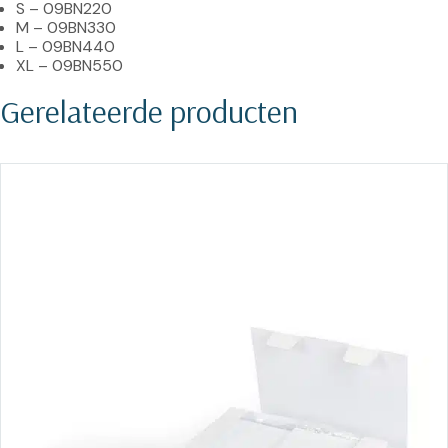
S – 09BN220
M – 09BN330
L – 09BN440
XL – 09BN550
Gerelateerde producten