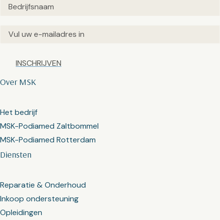
Untitled
(Vereist)
Email
(Vereist)
Captcha
Over MSK
Het bedrijf
MSK-Podiamed Zaltbommel
MSK-Podiamed Rotterdam
Diensten
Reparatie & Onderhoud
Inkoop ondersteuning
Opleidingen