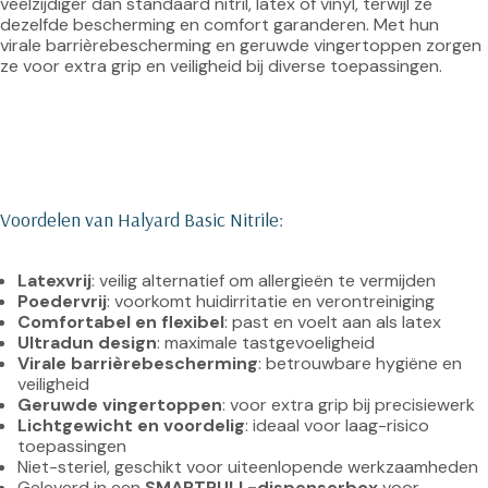
veelzijdiger dan standaard nitril, latex of vinyl, terwijl ze 
dezelfde bescherming en comfort garanderen. Met hun 
virale barrièrebescherming en geruwde vingertoppen zorgen 
ze voor extra grip en veiligheid bij diverse toepassingen.
Voordelen van Halyard Basic Nitrile:
Latexvrij
: veilig alternatief om allergieën te vermijden
Poedervrij
: voorkomt huidirritatie en verontreiniging
Comfortabel en flexibel
: past en voelt aan als latex
Ultradun design
: maximale tastgevoeligheid
Virale barrièrebescherming
: betrouwbare hygiëne en 
veiligheid
Geruwde vingertoppen
: voor extra grip bij precisiewerk
Lichtgewicht en voordelig
: ideaal voor laag-risico 
toepassingen
Niet-steriel, geschikt voor uiteenlopende werkzaamheden
Geleverd in een 
SMARTPULL-dispenserbox
 voor 