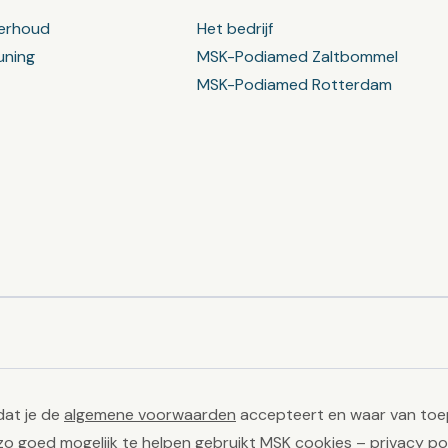
erhoud
Het bedrijf
uning
MSK-Podiamed Zaltbommel
MSK-Podiamed Rotterdam
dat je de
algemene voorwaarden
accepteert en waar van toe
zo goed mogelijk te helpen gebruikt MSK cookies –
privacy po