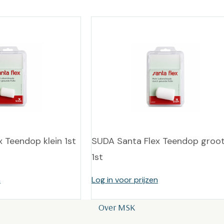
 Teendop klein 1st
SUDA Santa Flex Teendop groo
1st
n
Log in voor prijzen
Over MSK