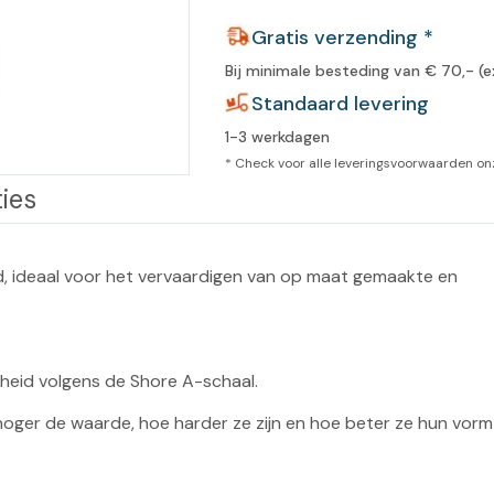
leidingen
Gratis verzending *
Eeltweker
Spray
Harsen & paraffine
umma
Bij minimale besteding van € 70,- (e
Warme voeten
Schoo
llege
Standaard levering
Overige producten
1-3 werkdagen
Koude voeten
Massa
llness
* Check voor alle leveringsvoorwaarden o
cademie
Vermoeide voeten
ies
Producten met Urea
, ideaal voor het vervaardigen van op maat gemaakte en 
Overige lichaamsverzorging
dheid volgens de Shore A-schaal.

hoger de waarde, hoe harder ze zijn en hoe beter ze hun vorm