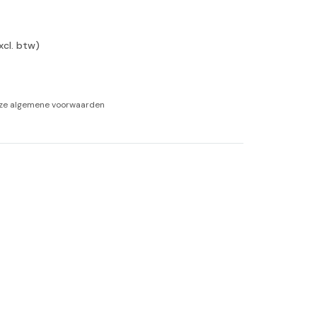
-tan
xcl. btw)
nheid aromatherapie
ge Wellness
nze
algemene voorwaarden
 