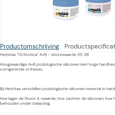
Training op
Op
maat –
Op probleem
Nagelbeugels
S
Co
Outlet
Training op
maat – Omnicut
We
Kerst/Relatiegeschenken
A
Productomschrijving
Productspecificat
Training op
maat – Polibuild
Herbitas “Orthotica” A+B – shorewaarde 35-36

Training op
Hoogwaardige A+B podologische siliconen met hoge hardheid
corrigerende ortheses.

maat:
Snijtechnieken
in de Praktijk
Bij Herbitas verschillen podologische siliconen meestal in har
Bekijk meer
Hoe lager de Shore A-waarde, hoe zachter de siliconen; hoe 
behouden onder belasting.
