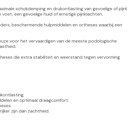
ximale schokdemping en drukontlasting van gevoelige of pijnli
voet, een gevoelige huid of ernstige pijnklachten.

eiders, beschermende hulpmiddelen en ortheses waarbij een 
keuze voor het vervaardigen van de meeste podologische 
stheid.

eses die extra stabiliteit en weerstand tegen vervorming 
kontlasting.

delen en optimaal draagcomfort.

eses.

ijker zijn dan zachtheid.