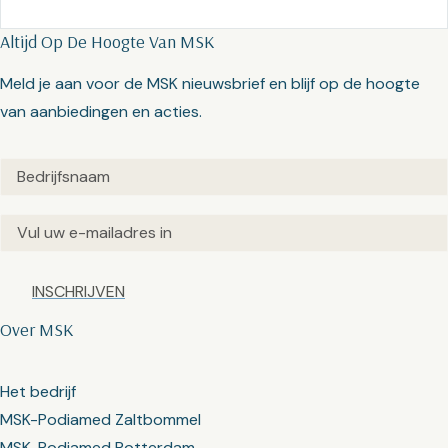
Altijd Op De Hoogte Van MSK
Meld je aan voor de MSK nieuwsbrief en blijf op de hoogte
van aanbiedingen en acties.
Untitled
(Vereist)
Email
(Vereist)
Captcha
Over MSK
Het bedrijf
MSK-Podiamed Zaltbommel
MSK-Podiamed Rotterdam