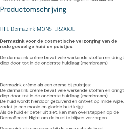
* Check voor alle leveringsvoorwaarden onze
algemene voorwaarden
Productomschrijving
HFL Dermazink MONSTERZAKJE
Dermazink voor de cosmetische verzorging van de 
rode gevoelige huid en puistjes.
De dermazink crème bevat vele werkende stoffen en dringt 
diep door tot in de onderste huidlaag (membraam).

Dermazink crème als een creme bij puistjes:

De dermazink crème bevat vele werkende stoffen en dringt 
diep door tot in de onderste huidlaag (membraam).

De huid wordt hierdoor gezuiverd en ontvet op milde wijze, 
zodat je een mooie en gladde huid krijgt.

Als de huid er beter uit ziet, kan men overstappen op de 
DermaSecret Night om de huid te blijven verzorgen.

Dermazink als een creme bij de ruwe schrale huid:
