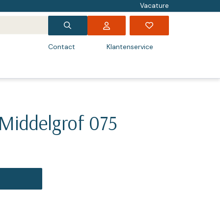
Vacature
Contact
Klantenservice
ure behandelstoelen
nheid behandelstoelen
atuur
en
 fraisen
sone
maskers
sables dental towels
ge oliën
 + Easy
opartikelen
mpen & luchtzuivering
druk
ruk
ilde Pedique
& sjablonen
len
schoenen
ers
schoenen
len & sponzen
am
ure werkstoelen
nheid werkstoelen
umenten
fraisen
vlakten
heidsbrillen
sables papierwaren
ge lotions
iegeschenken
producten
ning materiaal
se
iped
san
len
ten
lakremover
askers Schoonheid
umenten Schoonheidsverzorging
rzorging
 Middelgrof 075
ure Units
nheid apparatuur
s
kappen & houders
& huid
ten
leisters
Tolin
e artikelen
iële oliën
scopen
ge Antidruk en Orthese
ip
y
heidsbrillen
iemolie
en en mesjes
fectie Schoonheidsverzorging
verzorging
ure motoren
nheid werkmeubels
horen tangen en instrumenten
handeling
fectie
gschalen
ndmiddelen
dis producten
assage
ij leggen
askers Manicure
remes & lotions
ten & baretten
s & bakjes
rs
ure ambulant
horen fraisen
ing
 & tamponade
tmassage
sities
rwaren en watten
up
rs & wenkbrauwen
nheid harsen & paraffine