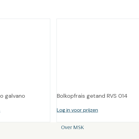
to galvano
Bolkopfrais getand RVS 014
n
Log in voor prijzen
Over MSK