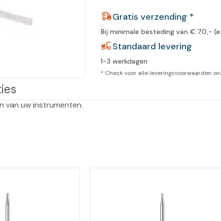
leidingen
Gratis verzending *
Eeltweker
Spray
Harsen & paraffine
umma
Bij minimale besteding van € 70,- (e
Warme voeten
Schoo
llege
Standaard levering
Overige producten
1-3 werkdagen
Koude voeten
Massa
llness
* Check voor alle leveringsvoorwaarden o
cademie
Vermoeide voeten
ies
n van uw instrumenten.

Producten met Urea
Overige lichaamsverzorging