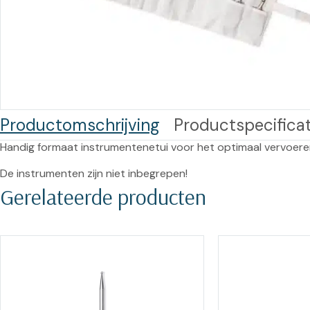
Training op
Op
maat –
Op probleem
Nagelbeugels
S
Co
Outlet
Training op
maat – Omnicut
We
Kerst/Relatiegeschenken
A
Productomschrijving
Productspecificat
Training op
maat – Polibuild
Handig formaat instrumentenetui voor het optimaal vervoere
Training op
De instrumenten zijn niet inbegrepen!
Gerelateerde producten
maat:
Snijtechnieken
in de Praktijk
Bekijk meer