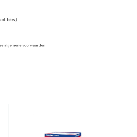
-tan
xcl. btw)
nheid aromatherapie
ge Wellness
nze
algemene voorwaarden