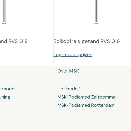
and RVS 018
Bolkopfrais getand RVS 016
n
Log in voor prijzen
Over MSK
erhoud
Het bedrijf
uning
MSK-Podiamed Zaltbommel
MSK-Podiamed Rotterdam