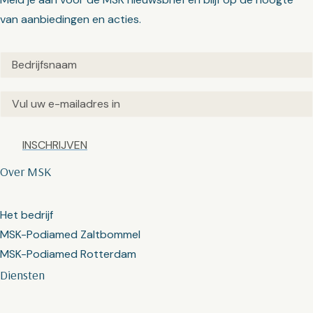
van aanbiedingen en acties.
Untitled
(Vereist)
Email
(Vereist)
Captcha
Over MSK
Het bedrijf
MSK-Podiamed Zaltbommel
MSK-Podiamed Rotterdam
Diensten