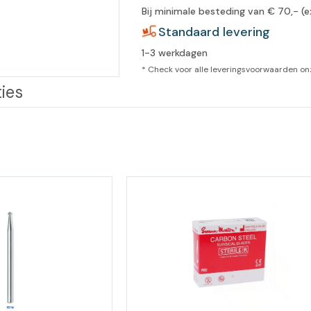
Bij minimale besteding van € 70,- (e
leidingen
Eeltweker
Spray
Standaard levering
Harsen & paraffine
umma
1-3 werkdagen
Warme voeten
Schoo
llege
Overige producten
* Check voor alle leveringsvoorwaarden o
ies
Koude voeten
Massa
llness
cademie
Vermoeide voeten
Producten met Urea
Overige lichaamsverzorging