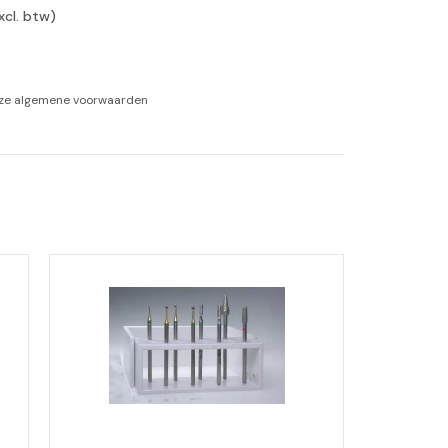
xcl. btw)
-tan
nheid aromatherapie
nze
algemene voorwaarden
ge Wellness