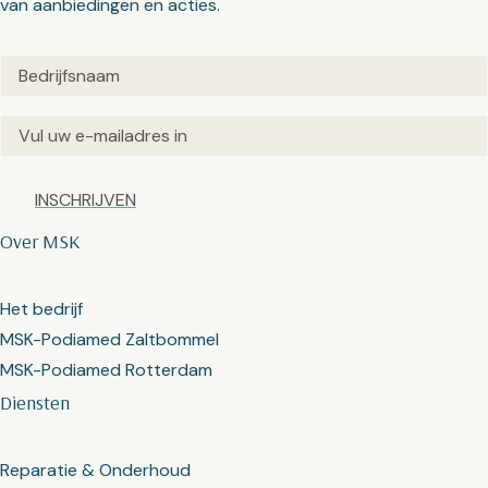
van aanbiedingen en acties.
Untitled
(Vereist)
Email
(Vereist)
Captcha
Over MSK
Het bedrijf
MSK-Podiamed Zaltbommel
MSK-Podiamed Rotterdam
Diensten
Reparatie & Onderhoud