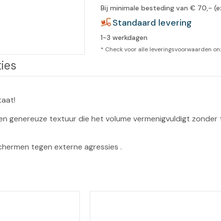
Bij minimale besteding van € 70,- (e
leidingen
Eeltweker
Spray
Standaard levering
Harsen & paraffine
umma
1-3 werkdagen
Warme voeten
Schoo
llege
Overige producten
* Check voor alle leveringsvoorwaarden o
ies
Koude voeten
Massa
llness
cademie
Vermoeide voeten
aat!

Producten met Urea
een genereuze textuur die het volume vermenigvuldigt zonder 
Overige lichaamsverzorging
schermen tegen externe agressies .