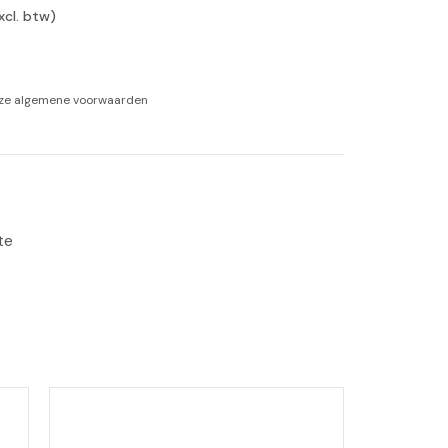
xcl. btw)
-tan
nheid aromatherapie
nze
algemene voorwaarden
ge Wellness
te 