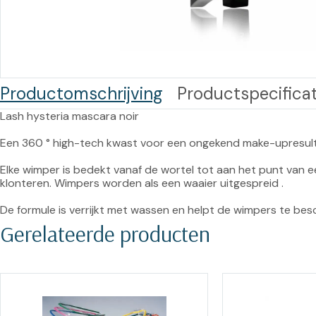
Training op
Op
maat –
Op probleem
Nagelbeugels
S
Co
Outlet
Training op
Productomschrijving
Productspecificat
maat – Omnicut
We
Kerst/Relatiegeschenken
A
Lash hysteria mascara noir

Training op
Een 360 ° high-tech kwast voor een ongekend make-upresult
maat – Polibuild
Elke wimper is bedekt vanaf de wortel tot aan het punt van 
Training op
klonteren. Wimpers worden als een waaier uitgespreid .

maat:
De formule is verrijkt met wassen en helpt de wimpers te be
Snijtechnieken
Gerelateerde producten
in de Praktijk
Bekijk meer