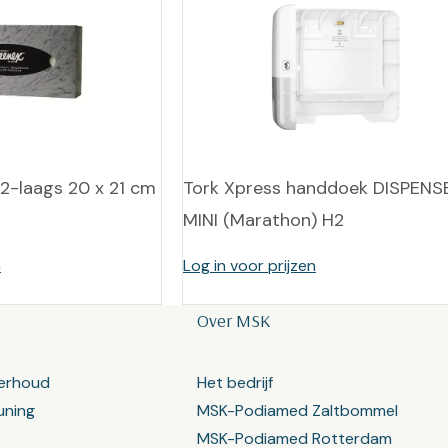
 2-laags 20 x 21 cm
Tork Xpress handdoek DISPENS
MINI (Marathon) H2
n
Log in voor prijzen
Over MSK
erhoud
Het bedrijf
uning
MSK-Podiamed Zaltbommel
MSK-Podiamed Rotterdam