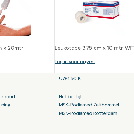
m x 20mtr
Leukotape 3.75 cm x 10 mtr WI
n
Log in voor prijzen
Over MSK
erhoud
Het bedrijf
uning
MSK-Podiamed Zaltbommel
MSK-Podiamed Rotterdam