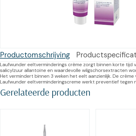
Training op
Op
maat –
Op probleem
Nagelbeugels
S
Co
Outlet
Training op
maat – Omnicut
We
Kerst/Relatiegeschenken
A
Productomschrijving
Productspecificat
Training op
maat – Polibuild
Laufwunder eeltverminderings crème zorgt binnen korte tijd 
salicylzuur allantoïne en waardevolle wilgschorsextracten w
Training op
Het vermindert binnen 3 weken het eelt aanzienlijk. De crème
Laufwunder eeltverminderingscreme werkt preventief tegen n
maat:
Gerelateerde producten
Snijtechnieken
in de Praktijk
Bekijk meer