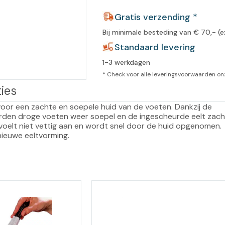
leidingen
Gratis verzending *
Eeltweker
Spray
Harsen & paraffine
umma
Bij minimale besteding van € 70,- (e
Warme voeten
Schoo
llege
Standaard levering
Overige producten
1-3 werkdagen
Koude voeten
Massa
llness
* Check voor alle leveringsvoorwaarden o
cademie
Vermoeide voeten
ies
voor een zachte en soepele huid van de voeten. Dankzij de 
Producten met Urea
orden droge voeten weer soepel en de ingescheurde eelt zacht
 voelt niet vettig aan en wordt snel door de huid opgenomen. 
Overige lichaamsverzorging
ieuwe eeltvorming.