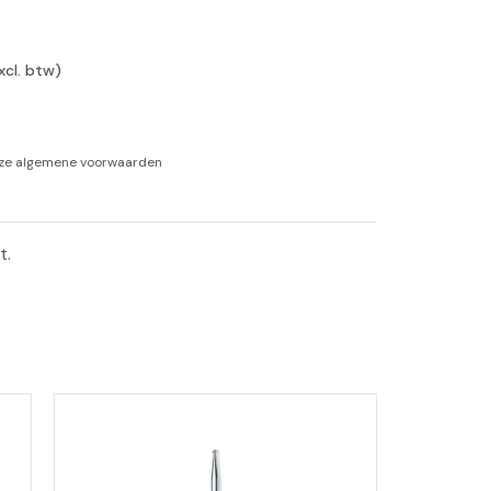
-tan
xcl. btw)
nheid aromatherapie
ge Wellness
nze
algemene voorwaarden
. 