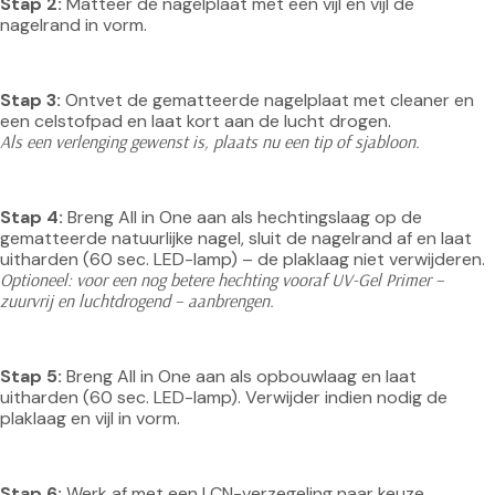
Stap 2:
 Matteer de nagelplaat met een vijl en vijl de 
nagelrand in vorm.
Stap 3:
 Ontvet de gematteerde nagelplaat met cleaner en 
een celstofpad en laat kort aan de lucht drogen.
Als een verlenging gewenst is, plaats nu een tip of sjabloon.
Stap 4:
 Breng All in One aan als hechtingslaag op de 
gematteerde natuurlijke nagel, sluit de nagelrand af en laat 
uitharden (60 sec. LED-lamp) – de plaklaag niet verwijderen.
Optioneel: voor een nog betere hechting vooraf UV-Gel Primer – 
zuurvrij en luchtdrogend – aanbrengen.
Stap 5:
 Breng All in One aan als opbouwlaag en laat 
uitharden (60 sec. LED-lamp). Verwijder indien nodig de 
plaklaag en vijl in vorm.
Stap 6:
 Werk af met een LCN-verzegeling naar keuze.