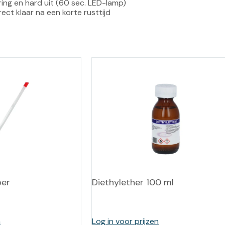
ng en hard uit (60 sec. LED-lamp)

ct klaar na een korte rusttijd
ber
Diethylether 100 ml
n
Log in voor prijzen