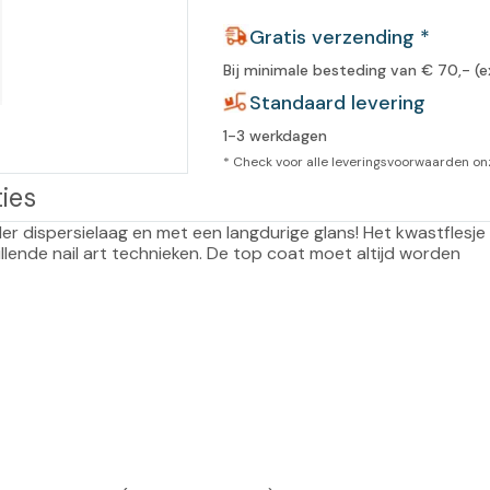
leidingen
Gratis verzending *
Eeltweker
Spray
Harsen & paraffine
umma
Bij minimale besteding van € 70,- (e
Warme voeten
Schoo
llege
Standaard levering
Overige producten
1-3 werkdagen
Koude voeten
Massa
llness
* Check voor alle leveringsvoorwaarden o
cademie
Vermoeide voeten
ies
r dispersielaag en met een langdurige glans! Het kwastflesje 
Producten met Urea
lende nail art technieken. De top coat moet altijd worden 
Overige lichaamsverzorging