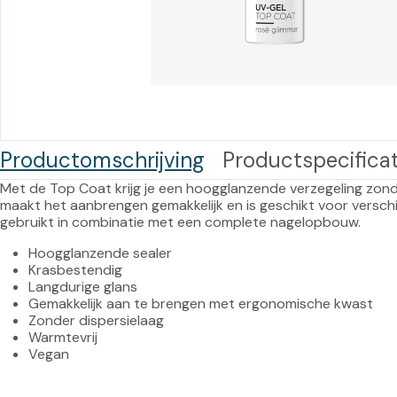
Training op
Op
maat –
Op probleem
Nagelbeugels
S
Co
Outlet
Training op
maat – Omnicut
We
Kerst/Relatiegeschenken
A
Productomschrijving
Productspecificat
Training op
maat – Polibuild
Met de Top Coat krijg je een hoogglanzende verzegeling zonde
maakt het aanbrengen gemakkelijk en is geschikt voor verschil
Training op
maat:
Hoogglanzende sealer
Krasbestendig
Snijtechnieken
Langdurige glans
in de Praktijk
Gemakkelijk aan te brengen met ergonomische kwast
Zonder dispersielaag
Bekijk meer
Warmtevrij
Vegan