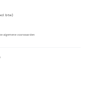
-tan
xcl. btw)
nheid aromatherapie
ge Wellness
nze
algemene voorwaarden
 