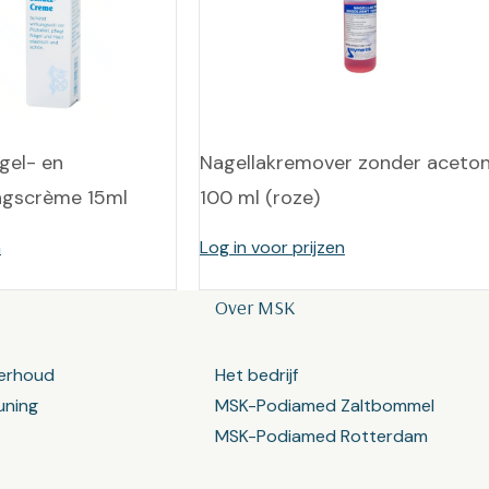
gel- en
Nagellakremover zonder aceto
ngscrème 15ml
100 ml (roze)
n
Log in voor prijzen
Over MSK
erhoud
Het bedrijf
uning
MSK-Podiamed Zaltbommel
MSK-Podiamed Rotterdam