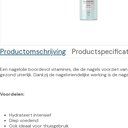
Training op
Op
maat –
Op probleem
Nagelbeugels
S
Co
Outlet
Training op
maat – Omnicut
We
Kerst/Relatiegeschenken
A
Productomschrijving
Productspecificat
Training op
maat – Polibuild
Een nagelolie boordevol vitamines, die de nagels voorziet van
Training op
gezond uiterlijk. Dankzij de nagelvriendelijke werking is de n
maat:
Snijtechnieken
Voordelen:
in de Praktijk
Bekijk meer
Hydrateert intensief
Diep voedend
Ook ideaal voor thuisgebruik