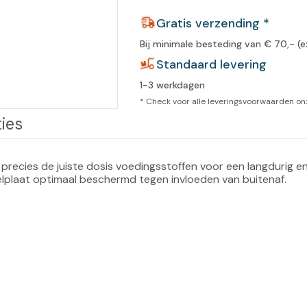
leidingen
Gratis verzending *
Eeltweker
Spray
Harsen & paraffine
umma
Bij minimale besteding van € 70,- (e
Warme voeten
Schoo
llege
Standaard levering
Overige producten
1-3 werkdagen
Koude voeten
Massa
llness
* Check voor alle leveringsvoorwaarden o
cademie
Vermoeide voeten
ies
Producten met Urea
 precies de juiste dosis voedingsstoffen voor een langdurig en
agelplaat optimaal beschermd tegen invloeden van buitenaf.
Overige lichaamsverzorging