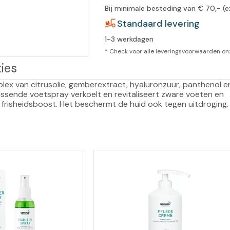
Bij minimale besteding van € 70,- (e
leidingen
Eeltweker
Spray
Standaard levering
Harsen & paraffine
umma
1-3 werkdagen
Warme voeten
Schoo
llege
Overige producten
* Check voor alle leveringsvoorwaarden o
ies
Koude voeten
Massa
llness
cademie
lex van citrusolie, gemberextract, hyaluronzuur, panthenol e
Vermoeide voeten
ssende voetspray verkoelt en revitaliseert zware voeten en 
frisheidsboost. Het beschermt de huid ook tegen uitdroging.
Producten met Urea
Overige lichaamsverzorging