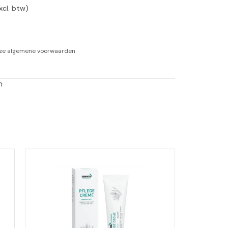
xcl. btw)
-tan
nheid aromatherapie
nze
algemene voorwaarden
ge Wellness
n 