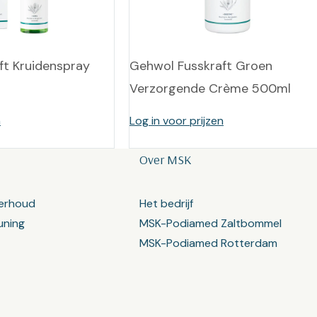
ft Kruidenspray
Gehwol Fusskraft Groen
Verzorgende Crème 500ml
n
Log in voor prijzen
Over MSK
erhoud
Het bedrijf
uning
MSK-Podiamed Zaltbommel
MSK-Podiamed Rotterdam