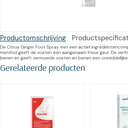
Training op
Op
maat –
Op probleem
Nagelbeugels
S
Co
Outlet
Training op
Productomschrijving
Productspecificat
maat – Omnicut
We
Kerst/Relatiegeschenken
A
De Citrus Ginger Foot Spray met een actief ingrediëntencomp
Training op
menthol geeft de voeten een aangenaam frisse geur. De verfri
benen en geeft vermoeide voeten en benen een onmiddellijke 
maat – Polibuild
Gerelateerde producten
Training op
maat:
Snijtechnieken
in de Praktijk
Bekijk meer