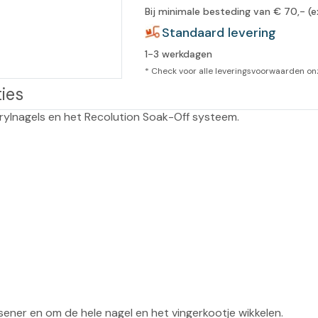
Bij minimale besteding van € 70,- (e
leidingen
Eeltweker
Spray
Standaard levering
Harsen & paraffine
umma
1-3 werkdagen
Warme voeten
Schoo
llege
Overige producten
* Check voor alle leveringsvoorwaarden o
ies
Koude voeten
Massa
llness
cademie
Vermoeide voeten
Producten met Urea
Overige lichaamsverzorging
ener en om de hele nagel en het vingerkootje wikkelen.