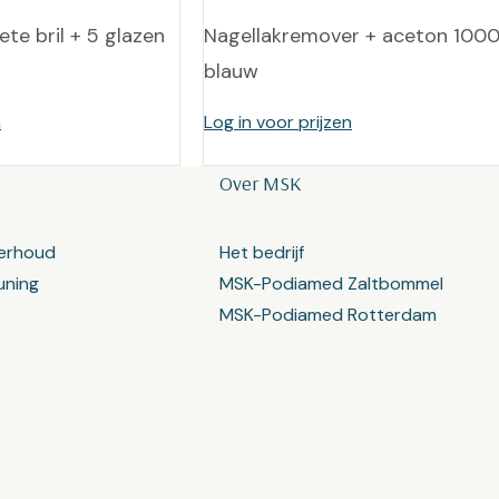
te bril + 5 glazen
Nagellakremover + aceton 1000
blauw
n
Log in voor prijzen
Over MSK
erhoud
Het bedrijf
uning
MSK-Podiamed Zaltbommel
MSK-Podiamed Rotterdam