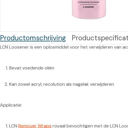
Training op
Op
maat –
Op probleem
Nagelbeugels
S
Co
Outlet
Training op
Productomschrijving
Productspecificat
maat – Omnicut
We
Kerst/Relatiegeschenken
A
Training op
maat – Polibuild
Bevat voedende oliën
Training op
maat:
Kan zowel acryl, recolution als nagelak verwijderen
Snijtechnieken
in de Praktijk
Bekijk meer
LCN 
Remover Wraps
 royaal bevochtigen met de LCN Loos