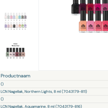
Training op
Op
maat –
Op probleem
Nagelbeugels
S
Co
Outlet
Training op
maat – Omnicut
We
Kerst/Relatiegeschenken
A
Training op
maat – Polibuild
Training op
maat:
Snijtechnieken
Productnaam
in de Praktijk
()
Bekijk meer
LCN Nagellak, Northern Lights, 8 ml (7043179-811)
()
LCN Nagellak, Aquamarine, 8 ml (7043179-816)