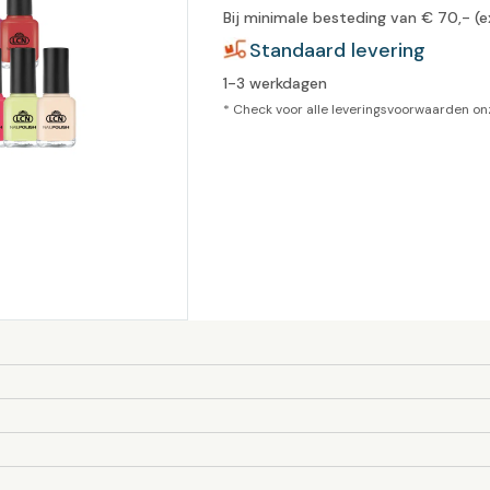
Bij minimale besteding van € 70,- (e
leidingen
Eeltweker
Spray
Standaard levering
Harsen & paraffine
umma
1-3 werkdagen
Warme voeten
Schoo
llege
Overige producten
* Check voor alle leveringsvoorwaarden o
Koude voeten
Massa
llness
cademie
Vermoeide voeten
Producten met Urea
Overige lichaamsverzorging