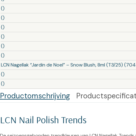
()
()
()
()
()
()
LCN Nagellak “Jardin de Noel” – Snow Blush, 8ml (T3/25) (70
()
()
Productomschrijving
Productspecificat
LCN Nail Polish Trends
De seizoensgebonden trendkleuren van LCN Nagellak Trends w