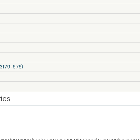
43179-878)
ies
orden meerdere keren per jaar uitgebracht en spelen in op 