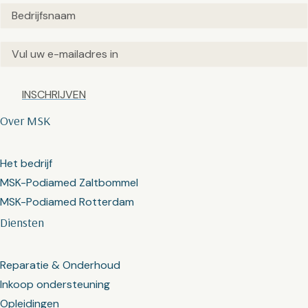
Untitled
(Vereist)
Email
(Vereist)
Captcha
Over MSK
Het bedrijf
MSK-Podiamed Zaltbommel
MSK-Podiamed Rotterdam
Diensten
Reparatie & Onderhoud
Inkoop ondersteuning
Opleidingen