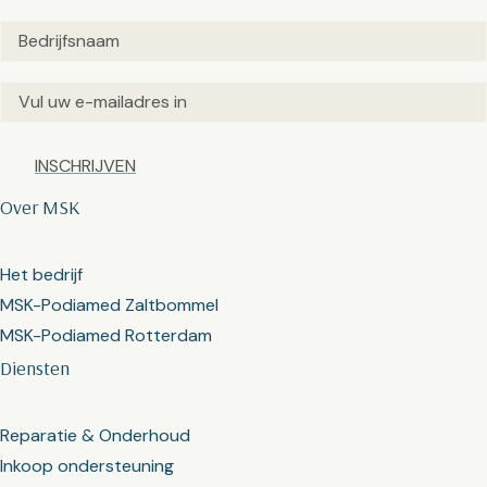
Untitled
(Vereist)
Email
(Vereist)
Captcha
Over MSK
Het bedrijf
MSK-Podiamed Zaltbommel
MSK-Podiamed Rotterdam
Diensten
Reparatie & Onderhoud
Inkoop ondersteuning