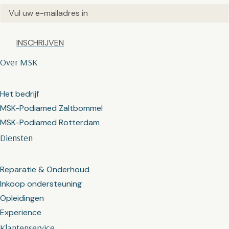
Email
(Vereist)
Captcha
Over MSK
Het bedrijf
MSK-Podiamed Zaltbommel
MSK-Podiamed Rotterdam
Diensten
Reparatie & Onderhoud
Inkoop ondersteuning
Opleidingen
Experience
Klantenservice