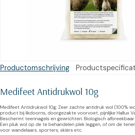
Training op
Op
maat –
Op probleem
Nagelbeugels
S
Co
Outlet
Training op
maat – Omnicut
We
Kerst/Relatiegeschenken
A
Training op
maat – Polibuild
Productomschrijving
Productspecificat
Training op
maat:
Medifeet Antidrukwol 10g
Snijtechnieken
in de Praktijk
Medifeet Antidrukwol 10g; Zeer zachte antidruk wol (100% wol) 
product bij likdoorns, doorgezakte voorvoet, pijnlijke Hallux 
Bekijk meer
Beschermt teennagels en gewrichten. Biologisch afbreekbaar du
Een pluk wol op de te behandelen plek leggen, of om de tenen