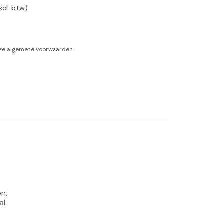
xcl. btw)
-tan
nheid aromatherapie
nze
algemene voorwaarden
ge Wellness
n. 
al 