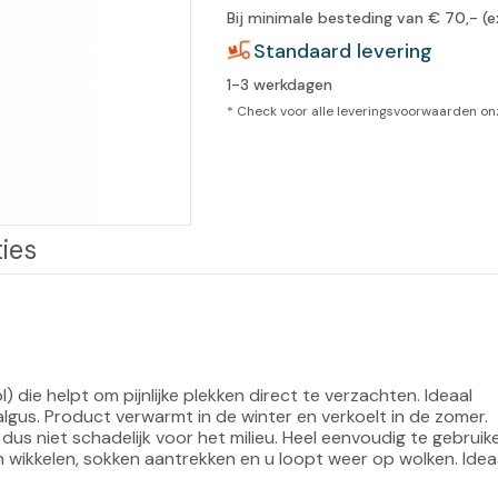
Bij minimale besteding van € 70,- (e
leidingen
Eeltweker
Spray
Standaard levering
Harsen & paraffine
umma
1-3 werkdagen
Warme voeten
Schoo
llege
Overige producten
* Check voor alle leveringsvoorwaarden o
Koude voeten
Massa
llness
cademie
Vermoeide voeten
Producten met Urea
ies
Overige lichaamsverzorging
die helpt om pijnlijke plekken direct te verzachten. Ideaal 
Valgus. Product verwarmt in de winter en verkoelt in de zomer. 
s niet schadelijk voor het milieu. Heel eenvoudig te gebruike
 wikkelen, sokken aantrekken en u loopt weer op wolken. Idea