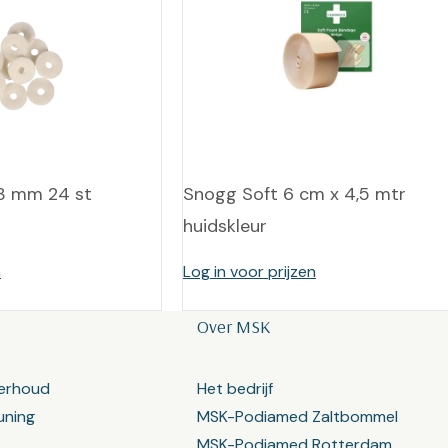
n 3 mm 24 st
Snogg Soft 6 cm x 4,5 mtr
huidskleur
n
Log in voor prijzen
Over MSK
erhoud
Het bedrijf
uning
MSK-Podiamed Zaltbommel
MSK-Podiamed Rotterdam