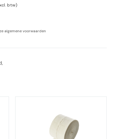
xcl. btw)
-tan
nheid aromatherapie
nze
algemene voorwaarden
ge Wellness
, 