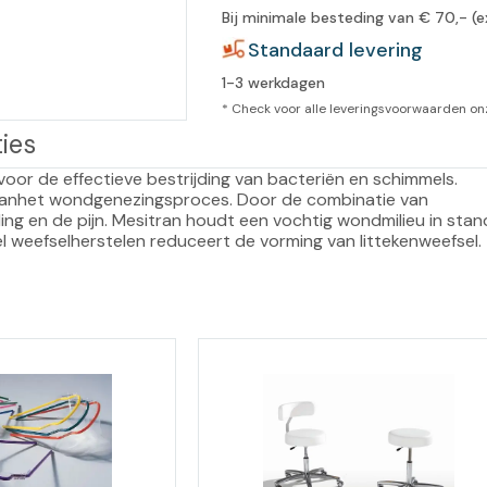
Bij minimale besteding van € 70,- (e
leidingen
Eeltweker
Spray
Standaard levering
Harsen & paraffine
umma
1-3 werkdagen
Warme voeten
Schoo
llege
Overige producten
* Check voor alle leveringsvoorwaarden o
ies
Koude voeten
Massa
llness
cademie
voor de effectieve bestrijding van bacteriën en schimmels. 
Vermoeide voeten
 vanhet wondgenezingsproces. Door de combinatie van 
ing en de pijn. Mesitran houdt een vochtig wondmilieu in stand
Producten met Urea
el weefselherstelen reduceert de vorming van littekenweefsel.
Overige lichaamsverzorging