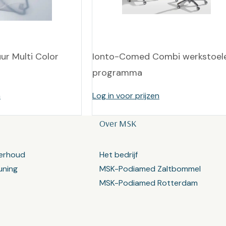
ur Multi Color
Ionto-Comed Combi werkstoel
programma
n
Log in voor prijzen
Over MSK
erhoud
Het bedrijf
uning
MSK-Podiamed Zaltbommel
MSK-Podiamed Rotterdam