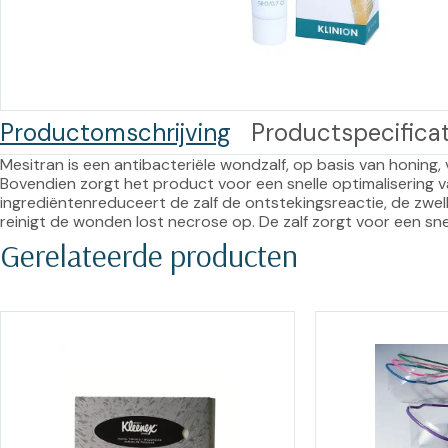
Training op
Op
maat –
Op probleem
Nagelbeugels
S
Co
Outlet
Training op
Productomschrijving
Productspecificat
maat – Omnicut
We
Kerst/Relatiegeschenken
A
Mesitran is een antibacteriële wondzalf, op basis van honing, 
Training op
Bovendien zorgt het product voor een snelle optimalisering
ingrediëntenreduceert de zalf de ontstekingsreactie, de zwell
maat – Polibuild
reinigt de wonden lost necrose op. De zalf zorgt voor een sn
Gerelateerde producten
Training op
maat:
Snijtechnieken
in de Praktijk
Bekijk meer