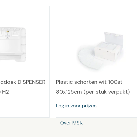
nddoek DISPENSER
Plastic schorten wit 100st
) H2
80x125cm (per stuk verpakt)
n
Log in voor prijzen
Over MSK