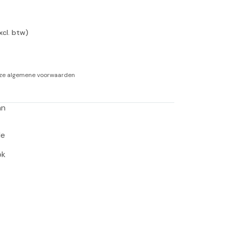
-tan
xcl. btw)
nheid aromatherapie
ge Wellness
nze
algemene voorwaarden
an 
e 
k 
 