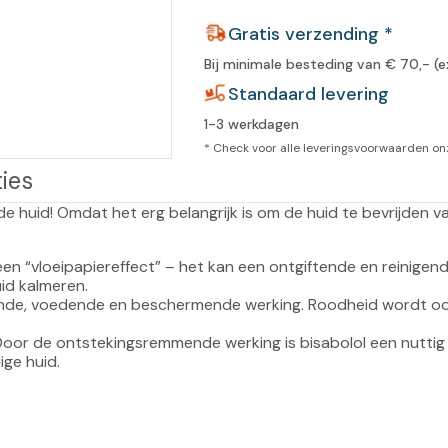
leidingen
Gratis verzending *
Eeltweker
Spray
Harsen & paraffine
umma
Bij minimale besteding van € 70,- (e
Warme voeten
Schoo
llege
Standaard levering
Overige producten
1-3 werkdagen
Koude voeten
Massa
llness
* Check voor alle leveringsvoorwaarden o
cademie
Vermoeide voeten
ies
e huid! Omdat het erg belangrijk is om de huid te bevrijden v
Producten met Urea
Overige lichaamsverzorging
t een “vloeipapiereffect” – het kan een ontgiftende en reinigend
id kalmeren.
nde, voedende en beschermende werking. Roodheid wordt oo
Door de ontstekingsremmende werking is bisabolol een nuttig
ige huid.