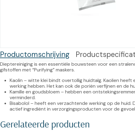
Training op
Op
maat –
Op probleem
Nagelbeugels
S
Co
Outlet
Training op
maat – Omnicut
We
Kerst/Relatiegeschenken
A
Productomschrijving
Productspecificat
Training op
maat – Polibuild
Dieptereiniging is een essentiële bouwsteen voor een stralend
Training op
Kaolin – witte klei bindt overtollig huidtalg. Kaolien heef
maat:
werking hebben. Het kan ook de poriën verfijnen en de hu
Kamille en goudsbloem – hebben een ontstekingsremme
Snijtechnieken
verminderd.
in de Praktijk
Bisabolol – heeft een verzachtende werking op de huid. 
actief ingrediënt in verzorgingsproducten voor de gevoel
Bekijk meer
Gerelateerde producten