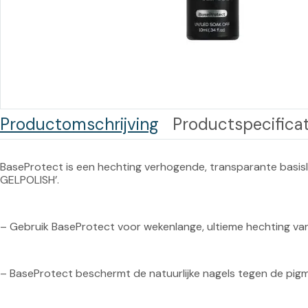
Training op
Op
maat –
Op probleem
Nagelbeugels
S
Co
Outlet
Training op
maat – Omnicut
We
Kerst/Relatiegeschenken
A
Productomschrijving
Productspecificat
Training op
maat – Polibuild
BaseProtect is een hechting verhogende, transparante basislaag
Training op
GELPOLISH’.
maat:
Snijtechnieken
– Gebruik BaseProtect voor wekenlange, ultieme hechting van ‘
in de Praktijk
Bekijk meer
– BaseProtect beschermt de natuurlijke nagels tegen de pigmen