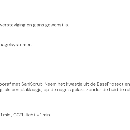
versteviging en glans gewenst is.
stnagelsystemen.
 vooraf met SaniScrub. Neem het kwastje uit de BaseProtect en
g, als een plaklaagje, op de nagels gelakt zonder de huid te ra
 min., CCFL-licht = 1 min.